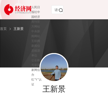
人民日
报社中
国经济
周刊官
方网站
首页
王新景
中央新
闻网站
互联网
新闻信
息稿源
单位
公众账
号获国
家网信
办
红“V”认
证
王新景