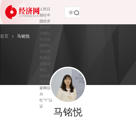
人民日
报社中
国经济
周刊官
方网站
首页
马铭悦
中央新
闻网站
互联网
新闻信
息稿源
单位
公众账
号获国
家网信
办
红“V”认
证
马铭悦